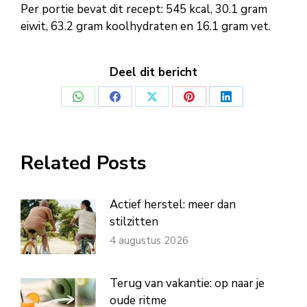
Per portie bevat dit recept: 545 kcal, 30.1 gram
eiwit, 63.2 gram koolhydraten en 16.1 gram vet.
Deel dit bericht
Deel
Deel
Deel
Deel
Deel
op
op
op
op
op
WhatsApp
Facebook
X
Pinterest
LinkedIn
Related Posts
Actief herstel: meer dan
stilzitten
4 augustus 2026
Terug van vakantie: op naar je
oude ritme