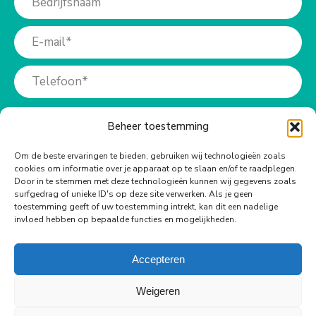
Beheer toestemming
Om de beste ervaringen te bieden, gebruiken wij technologieën zoals
cookies om informatie over je apparaat op te slaan en/of te raadplegen.
Meer info?
Door in te stemmen met deze technologieën kunnen wij gegevens zoals
surfgedrag of unieke ID's op deze site verwerken. Als je geen
toestemming geeft of uw toestemming intrekt, kan dit een nadelige
Bel ons op:
invloed hebben op bepaalde functies en mogelijkheden.
+31 (0)73-6990940
Accepteren
Weigeren