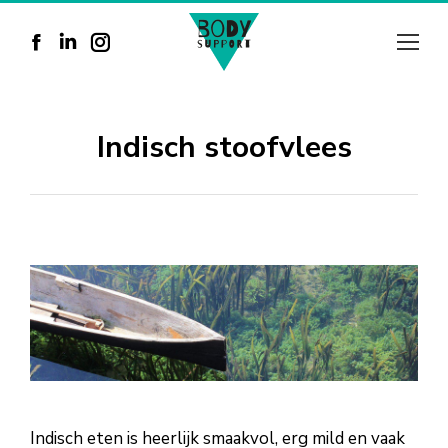
Facebook
Linkedin
Instagram
page
page
page
opens
opens
opens
Indisch stoofvlees
in
in
in
new
new
new
window
window
window
Indisch eten is heerlijk smaakvol, erg mild en vaak