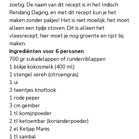
zoetig. De naam van dit recept is in het Indisch
Rendang Daging, en met dit recept kun je het
maken zonder pakjes! Het is niet moeilijk, het moet
alleen een tijdje stoven. Dit is alleen het
vleesrecept, hier moet je nog groente en rijst bij
maken.
Ingrediënten voor 6 personen
700 gr sukadelappen of runderriblappen
1 blikje kokosmelk (400 ml)
1 stengel sereh (citroengras)
1 ui
3 teentjes knoflook
1 rode peper
3 cm gember
1 tl komijnpoeder
2 tl ketoembar (korianderpoeder)
2 el Ketjap Manis
1 tl sambal