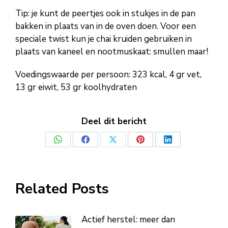
Tip: je kunt de peertjes ook in stukjes in de pan
bakken in plaats van in de oven doen. Voor een
speciale twist kun je chai kruiden gebruiken in
plaats van kaneel en nootmuskaat: smullen maar!
Voedingswaarde per persoon: 323 kcal, 4 gr vet,
13 gr eiwit, 53 gr koolhydraten
Deel dit bericht
Deel
Deel
Deel
Deel
Deel
op
op
op
op
op
WhatsApp
Facebook
X
Pinterest
LinkedIn
Related Posts
Actief herstel: meer dan