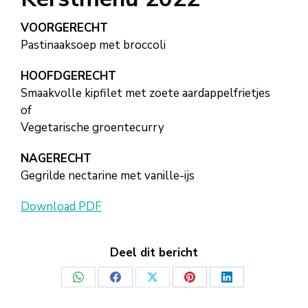
VOORGERECHT
Pastinaaksoep met broccoli
HOOFDGERECHT
Smaakvolle kipfilet met zoete aardappelfrietjes
of
Vegetarische groentecurry
NAGERECHT
Gegrilde nectarine met vanille-ijs
Download PDF
Deel dit bericht
Deel
Deel
Deel
Deel
Deel
op
op
op
op
op