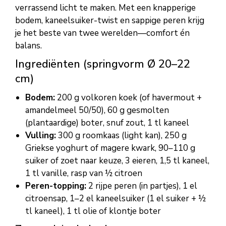
verrassend licht te maken. Met een knapperige
bodem, kaneelsuiker-twist en sappige peren krijg
je het beste van twee werelden—comfort én
balans.
Ingrediënten (springvorm Ø 20–22
cm)
Bodem:
200 g volkoren koek (of havermout +
amandelmeel 50/50), 60 g gesmolten
(plantaardige) boter, snuf zout, 1 tl kaneel
Vulling:
300 g roomkaas (light kan), 250 g
Griekse yoghurt of magere kwark, 90–110 g
suiker of zoet naar keuze, 3 eieren, 1,5 tl kaneel,
1 tl vanille, rasp van ½ citroen
Peren-topping:
2 rijpe peren (in partjes), 1 el
citroensap, 1–2 el kaneelsuiker (1 el suiker + ½
tl kaneel), 1 tl olie of klontje boter