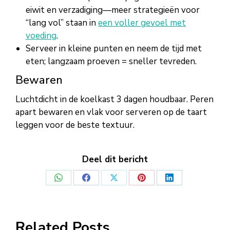
eiwit en verzadiging—meer strategieën voor
“lang vol” staan in
een voller gevoel met
voeding
.
Serveer in kleine punten en neem de tijd met
eten; langzaam proeven = sneller tevreden.
Bewaren
Luchtdicht in de koelkast 3 dagen houdbaar. Peren
apart bewaren en vlak voor serveren op de taart
leggen voor de beste textuur.
Deel dit bericht
Deel
Deel
Deel
Deel
Deel
op
op
op
op
op
WhatsApp
Facebook
X
Pinterest
LinkedIn
Related Posts