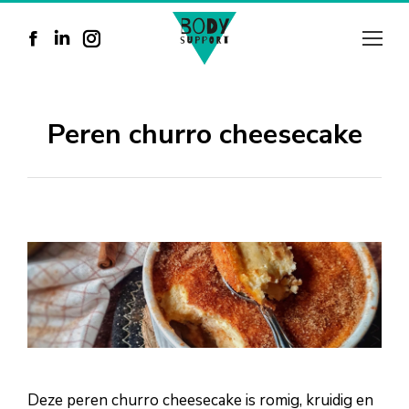
Facebook
Linkedin
Instagram
page
page
page
opens
opens
opens
Peren churro cheesecake
in
in
in
new
new
new
window
window
window
Deze peren churro cheesecake is romig, kruidig en