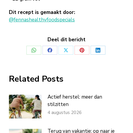
Dit recept is gemaakt door:
@fennashealthyfoodspecials
Deel dit bericht
Deel
Deel
Deel
Deel
Deel
op
op
op
op
op
WhatsApp
Facebook
X
Pinterest
LinkedIn
Related Posts
Actief herstel: meer dan
stilzitten
4 augustus 2026
Terug van vakantie: op naar je