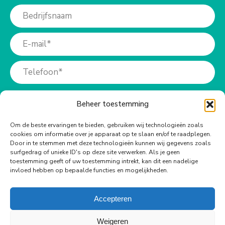
Beheer toestemming
Om de beste ervaringen te bieden, gebruiken wij technologieën zoals
cookies om informatie over je apparaat op te slaan en/of te raadplegen.
Meer info?
Door in te stemmen met deze technologieën kunnen wij gegevens zoals
surfgedrag of unieke ID's op deze site verwerken. Als je geen
toestemming geeft of uw toestemming intrekt, kan dit een nadelige
Bel ons op:
invloed hebben op bepaalde functies en mogelijkheden.
+31 (0)73-6990940
Accepteren
Weigeren