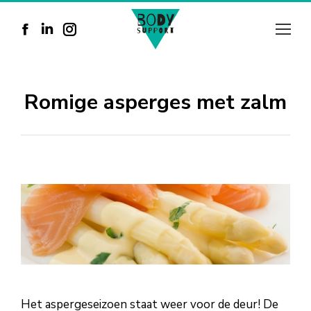
Facebook
Linkedin
Instagram
page
page
page
opens
opens
opens
Romige asperges met zalm
in
in
in
new
new
new
window
window
window
Het aspergeseizoen staat weer voor de deur! De