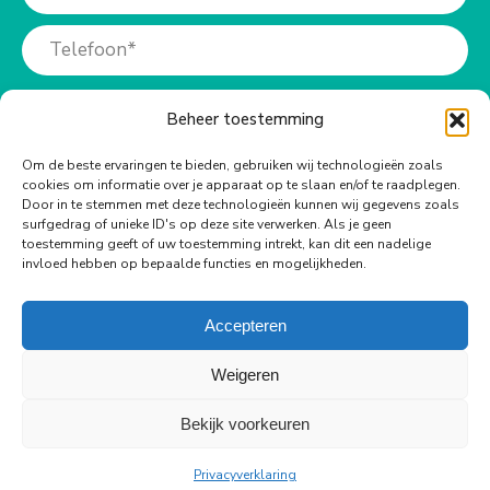
Beheer toestemming
Om de beste ervaringen te bieden, gebruiken wij technologieën zoals
cookies om informatie over je apparaat op te slaan en/of te raadplegen.
Meer info?
Door in te stemmen met deze technologieën kunnen wij gegevens zoals
surfgedrag of unieke ID's op deze site verwerken. Als je geen
toestemming geeft of uw toestemming intrekt, kan dit een nadelige
Bel ons op:
invloed hebben op bepaalde functies en mogelijkheden.
+31 (0)73-6990940
Accepteren
Weigeren
Bekijk voorkeuren
© Copyright Body Support |
Site by LL
footer
Privacyverklaring