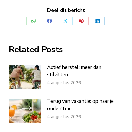
Deel dit bericht
Deel
Deel
Deel
Deel
Deel
op
op
op
op
op
WhatsApp
Facebook
X
Pinterest
LinkedIn
Related Posts
Actief herstel: meer dan
stilzitten
4 augustus 2026
Terug van vakantie: op naar je
oude ritme
4 augustus 2026