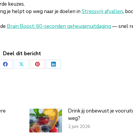
rde keuzes.
ing je helpt op weg naar je doelen in
Stressvrij afvallen
, bo
 de
Brain Boost: 60-seconden geheugenuitdaging
— snel r
Deel dit bericht
Deel
Deel
Deel
Deel
op
op
op
op
tsApp
Facebook
X
Pinterest
LinkedIn
ere
Drink jij onbewust je voorui
weg?
2 juni 2026