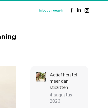
Inloggen coach
Facebook
Linkedin
Instagram
page
page
page
opens
opens
opens
nning
in
in
in
new
new
new
window
window
window
Actief herstel:
meer dan
stilzitten
4 augustus
2026