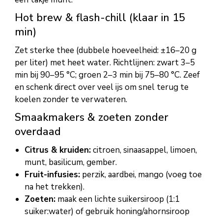
Hot brew & flash-chill (klaar in 15
min)
Zet sterke thee (dubbele hoeveelheid: ±16–20 g
per liter) met heet water. Richtlijnen: zwart 3–5
min bij 90–95 °C; groen 2–3 min bij 75–80 °C. Zeef
en schenk direct over veel ijs om snel terug te
koelen zonder te verwateren.
Smaakmakers & zoeten zonder
overdaad
Citrus & kruiden:
citroen, sinaasappel, limoen,
munt, basilicum, gember.
Fruit-infusies:
perzik, aardbei, mango (voeg toe
na het trekken).
Zoeten:
maak een lichte suikersiroop (1:1
suiker:water) of gebruik honing/ahornsiroop