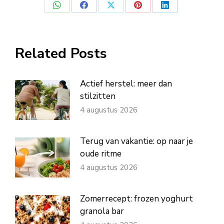
Deel
Deel
Deel
Deel
Deel
op
op
op
op
op
WhatsApp
Facebook
X
Pinterest
LinkedIn
Related Posts
Actief herstel: meer dan
stilzitten
4 augustus 2026
Terug van vakantie: op naar je
oude ritme
4 augustus 2026
Zomerrecept: frozen yoghurt
granola bar