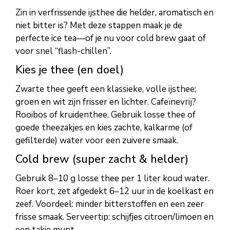
Zin in verfrissende ijsthee die helder, aromatisch en
niet bitter is? Met deze stappen maak je de
perfecte ice tea—of je nu voor cold brew gaat of
voor snel “flash-chillen”.
Kies je thee (en doel)
Zwarte thee geeft een klassieke, volle ijsthee;
groen en wit zijn frisser en lichter. Cafeïnevrij?
Rooibos of kruidenthee. Gebruik losse thee of
goede theezakjes en kies zachte, kalkarme (of
gefilterde) water voor een zuivere smaak.
Cold brew (super zacht & helder)
Gebruik 8–10 g losse thee per 1 liter koud water.
Roer kort, zet afgedekt 6–12 uur in de koelkast en
zeef. Voordeel: minder bitterstoffen en een zeer
frisse smaak. Serveertip: schijfjes citroen/limoen en
een takje munt.