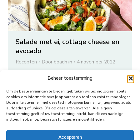
Salade met ei, cottage cheese en
avocado
Recepten
Door
boadmin
4 november 2022
Deze salade tover je binnen 10 minuten op
Beheer toestemming
tafel. Ideaal dus als je weinig tijd hebt of snel
iets gezonds mee wilt nemen. Het bevat
Om de beste ervaringen te bieden, gebruiken wij technologieën zoals
naast avocado ook cottage cheese wat laag
cookies om informatie over je apparaat op te slaan en/of te raadplegen.
in calorieën is.
Door in te stemmen met deze technologieën kunnen wij gegevens zoals
surfgedrag of unieke ID's op deze site verwerken. Als je geen
toestemming geeft of uw toestemming intrekt, kan dit een nadelige
invloed hebben op bepaalde functies en mogelijkheden.
←
1
2
3
4
5
…
11
→
Accepteren