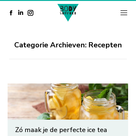
Facebook
Linkedin
Instagram
page
page
page
opens
opens
opens
Categorie Archieven:
Recepten
in
in
in
new
new
new
window
window
window
Zó maak je de perfecte ice tea