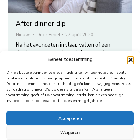
After dinner dip
Nieuws
Door
Emiel
27 april 2020
Na het avondeten in slaap vallen of een
slechte concentratie na de lunch op het
Beheer toestemming
werk. Veel mensen hebben last van een
‘after dinner dip’. Maar hoe komt het dat je
Om de beste ervaringen te bieden, gebruiken wij technologieën zoals
last hebt van zo’n dipje?
cookies om informatie over je apparaat op te slaan en/of te raadplegen.
Door in te stemmen met deze technologieën kunnen wij gegevens zoals
surfgedrag of unieke ID's op deze site verwerken. Als je geen
toestemming geeft of uw toestemming intrekt, kan dit een nadelige
invloed hebben op bepaalde functies en mogelijkheden.
←
1
…
16
17
18
19
20
…
35
→
Accepteren
Weigeren