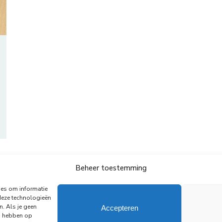
Beheer toestemming
←
1
…
21
22
23
24
25
…
35
ies om informatie
deze technologieën
n. Als je geen
Accepteren
ed hebben op