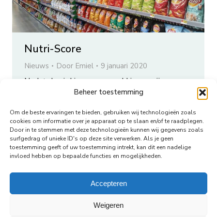
Nutri-Score
Nieuws
Door
Emiel
9 januari 2020
Nadat de vinkjes van verpakkingen zijn
Beheer toestemming
gehaald bleek er behoefte aan een nieuw
voedselkeuzelogo in Nederland: de Nutri-
Om de beste ervaringen te bieden, gebruiken wij technologieën zoals
Score.
cookies om informatie over je apparaat op te slaan en/of te raadplegen.
Door in te stemmen met deze technologieën kunnen wij gegevens zoals
surfgedrag of unieke ID's op deze site verwerken. Als je geen
toestemming geeft of uw toestemming intrekt, kan dit een nadelige
invloed hebben op bepaalde functies en mogelijkheden.
←
1
…
17
18
19
20
21
…
35
→
Accepteren
Weigeren